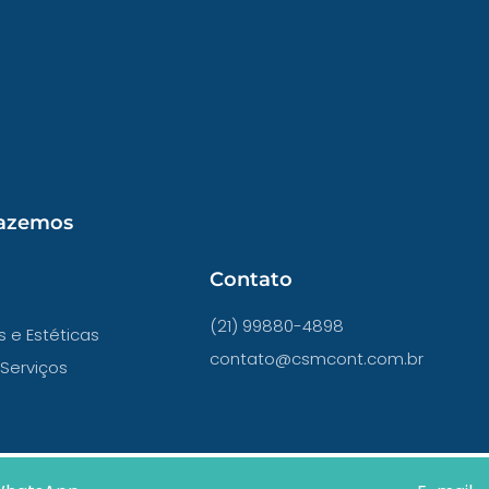
fazemos
Contato
(21) 99880-4898
s e Estéticas
contato@csmcont.com.br
Serviços