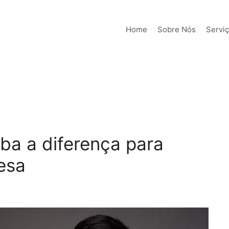
Home
Sobre Nós
Servi
essoa física e
iba a diferença para
esa